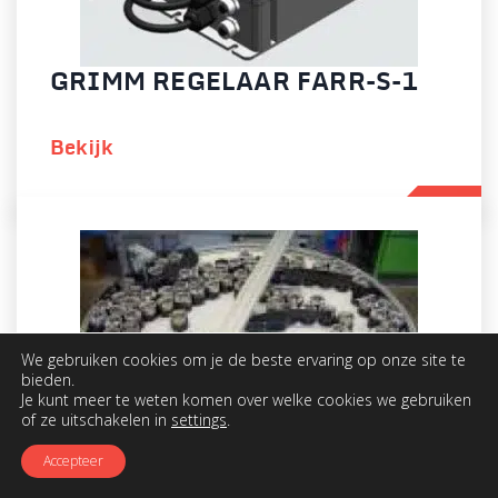
GRIMM REGELAAR FARR-S-1
Bekijk
We gebruiken cookies om je de beste ervaring op onze site te
bieden.
Je kunt meer te weten komen over welke cookies we gebruiken
of ze uitschakelen in
settings
.
Accepteer
KRUPS DRAAITAFELS