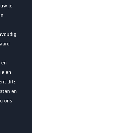
ouw je
en
nvoudig
daard
 en
tie en
nt dit:
osten en
 u ons