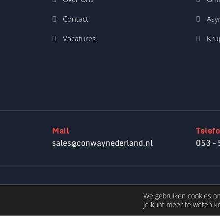
Contact
Asyr
Vacatures
Kru
Mail
Telef
sales@conwaynederland.nl
053 – 
We gebruiken cookies om 
Privacybeleid
Je kunt meer te weten k