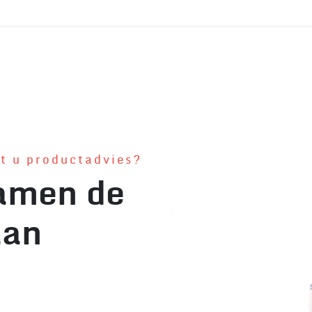
lt u productadvies?
amen de
aan