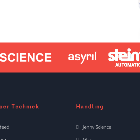
oer Techniek
Handling
feed
Jenny Science
imm
Max