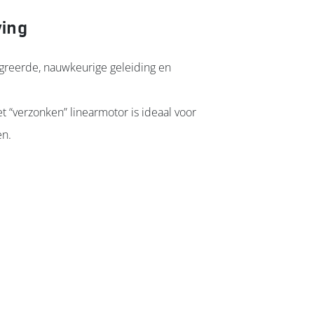
ving
egreerde, nauwkeurige geleiding en
 “verzonken” linearmotor is ideaal voor
en.