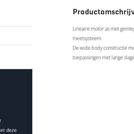
Productomschrij
Lineaire motor as met geïnt
meetsysteem.
De wide body constructie met
toepassingen met lange slag
t
r
et deze