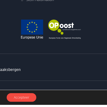
Haaksbergen
Crossmedia House
Accepteer