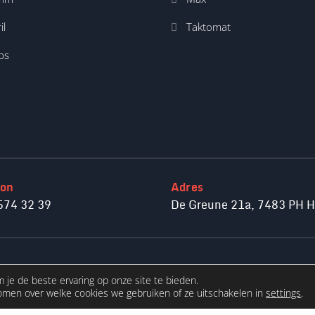
il
Taktomat
ps
oon
Adres
574 32 39
De Greune 21a, 7483 PH 
je de beste ervaring op onze site te bieden.
© 2026 Conway Nederland
omen over welke cookies we gebruiken of ze uitschakelen in
settings
.