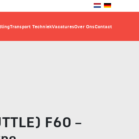
ling
Transport Techniek
Vacatures
Over Ons
Contact
TTLE) F60 –