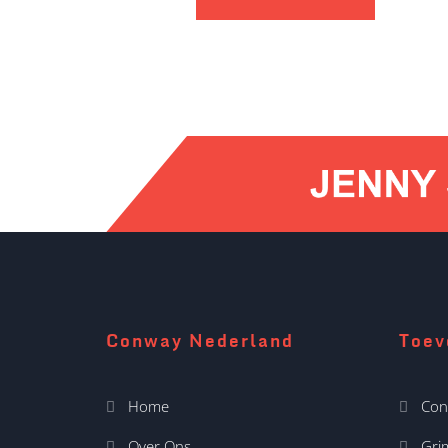
Conway Nederland
Toev
Home
Con
Over Ons
Gr