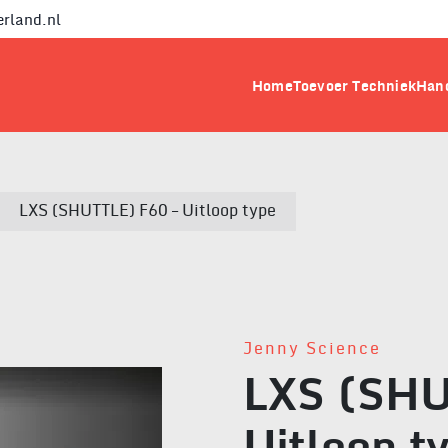
rland.nl
Home
Toevoer Techniek
Hand
LXS (SHUTTLE) F60 – Uitloop type
Jenny Science
LXS (SHU