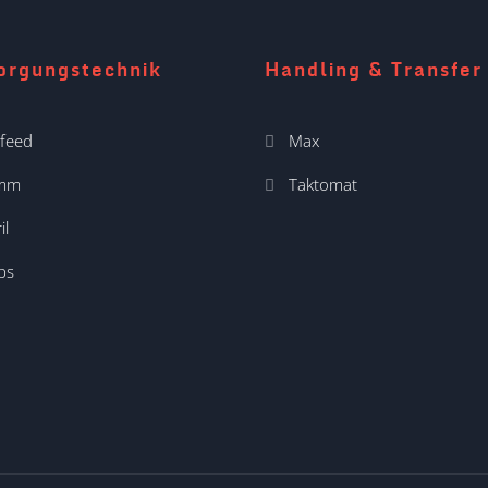
orgungstechnik
Handling & Transfer
feed
Max
imm
Taktomat
il
ps