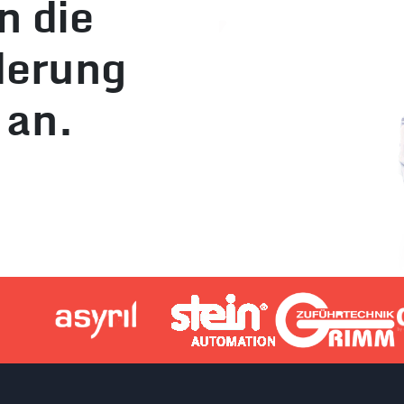
n die
derung
an.