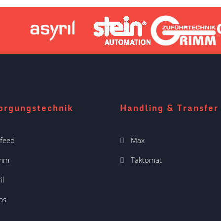
orgungstechnik
Handling & Transfer
feed
Max
imm
Taktomat
il
ps