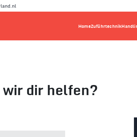
land.nl
Home
Zuführtechnik
Handli
wir dir helfen?