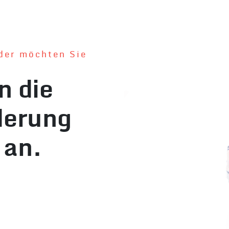
der möchten Sie
n die
derung
an.